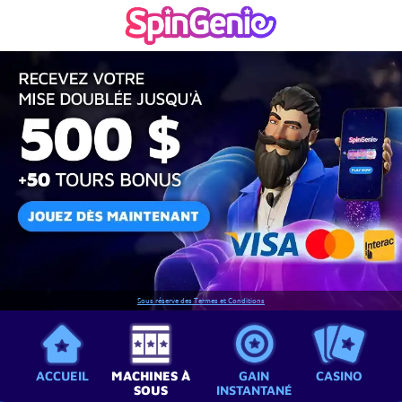
Sous réserve des Termes et Conditions
ACCUEIL
MACHINES À
GAIN
CASINO
SOUS
INSTANTANÉ