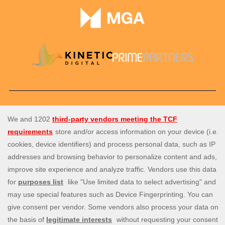
Spin Genie est le meilleur site pour profiter
de tous les jeux
de machines à sous
, de casino ainsi que ceux à gains
instantanés. Profitez de notre formidable sélection de plus
de 1 500 jeux de casino conçus par les meilleurs
développeurs de logiciels de machines à sous, et d'une
parfaite expérience
de live casino sur des jeux
comme
le
blackjack
,
la roulette
et le baccara. Nos promotions
quotidiennes apportent une touche supplémentaire, avec
des offres exclusives telles que des free spins sur dépôt, des
bonus de tours de casino et bien plus encore. Inscrivez-vous
chez nous dès aujourd'hui et commencez à jouer !