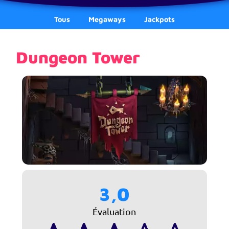
Tous
Megaways
Jackpots
Dungeon Tower
3,0
Évaluation