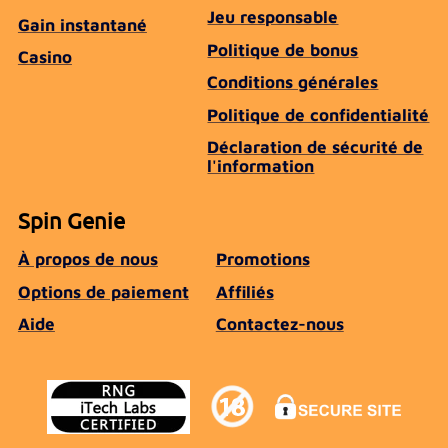
Jeu responsable
Gain instantané
Politique de bonus
Casino
Conditions générales
Politique de confidentialité
Déclaration de sécurité de
l'information
Spin Genie
À propos de nous
Promotions
Options de paiement
Affiliés
Aide
Contactez-nous