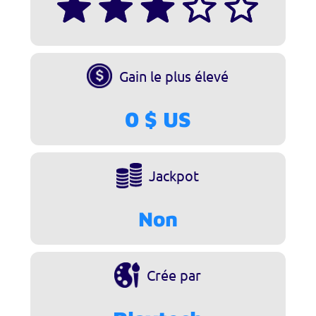
Gain le plus élevé
0 $ US
Jackpot
Non
Crée par