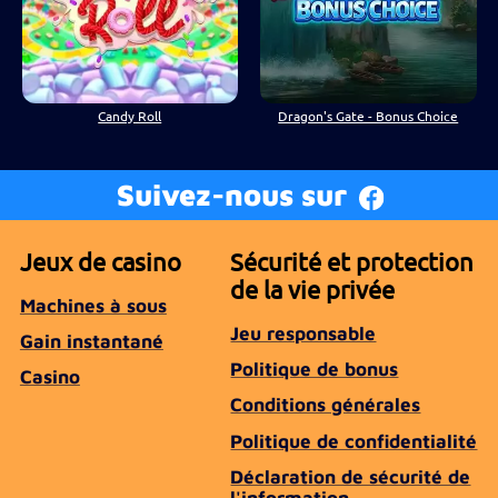
Candy Roll
Dragon's Gate - Bonus Choice
Suivez-nous sur
Jeux de casino
Sécurité et protection
de la vie privée
Machines à sous
Jeu responsable
Gain instantané
Politique de bonus
Casino
Conditions générales
Politique de confidentialité
Déclaration de sécurité de