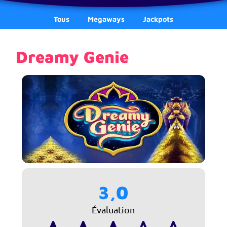
Tous
Megaways
Jackpots
Dreamy Genie
3,0
Évaluation