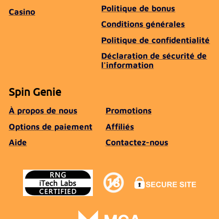
Politique de bonus
Casino
Conditions générales
Politique de confidentialité
Déclaration de sécurité de
l'information
Spin Genie
À propos de nous
Promotions
Options de paiement
Affiliés
Aide
Contactez-nous