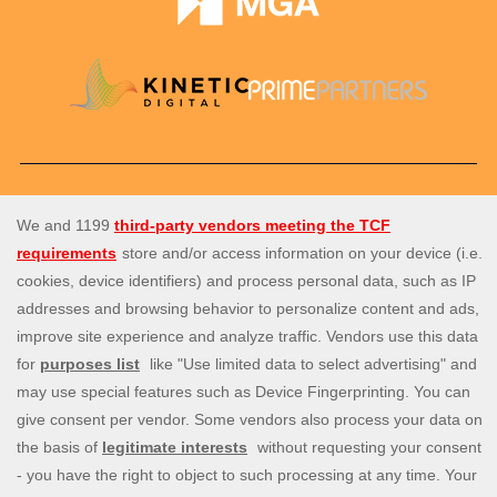
Spin Genie est le meilleur site pour profiter
de tous les jeux
de machines à sous
, de casino ainsi que ceux à gains
instantanés. Profitez de notre formidable sélection de plus
de 1 500 jeux de casino conçus par les meilleurs
développeurs de logiciels de machines à sous, et d'une
parfaite expérience
de live casino sur des jeux
comme
le
blackjack
,
la roulette
et le baccara. Nos promotions
quotidiennes apportent une touche supplémentaire, avec
des offres exclusives telles que des free spins sur dépôt, des
bonus de tours de casino et bien plus encore. Inscrivez-vous
chez nous dès aujourd'hui et commencez à jouer !