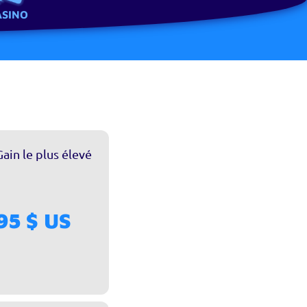
ASINO
Gain le plus élevé
95 $ US