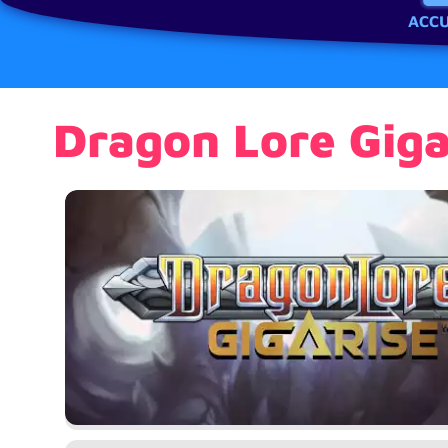
ACCU
Dragon Lore Giga