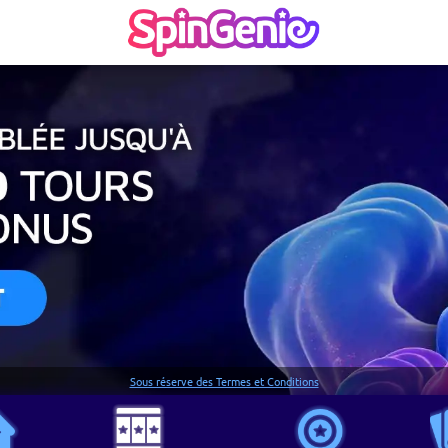
Sous réserve des Termes et Conditions