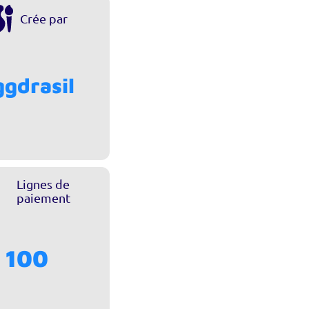
Crée par
ggdrasil
Lignes de
paiement
100