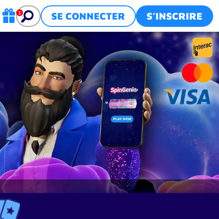
SE CONNECTER
S’INSCRIRE