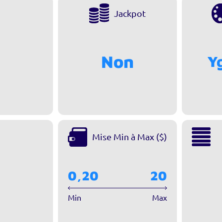
Jackpot
Non
Y
Mise Min à Max ($)
0,20
20
Min
Max