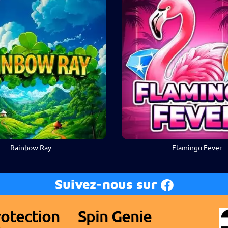
Rainbow Ray
Flamingo Fever
Suivez-nous sur
rotection
Spin Genie