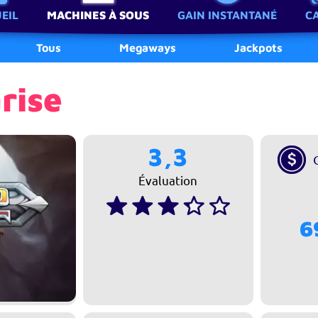
EIL
MACHINES À SOUS
GAIN INSTANTANÉ
C
Tous
Megaways
Jackpots
rise
3,3
Évaluation
6