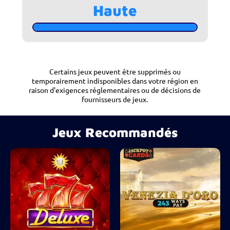
Haute
Certains jeux peuvent être supprimés ou
temporairement indisponibles dans votre région en
raison d'exigences réglementaires ou de décisions de
fournisseurs de jeux.
Jeux Recommandés