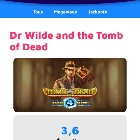
Tous
Megaways
Jackpots
Dr Wilde and the Tomb
of Dead
3,6