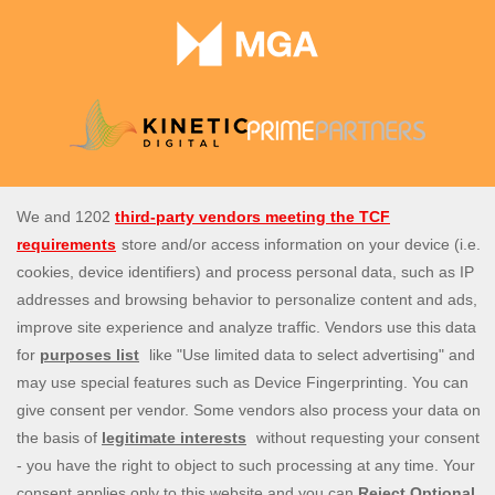
Spin Genie est le meilleur site pour profiter
de tous les jeux
de machines à sous
, de casino ainsi que ceux à gains
instantanés. Profitez de notre formidable sélection de plus
de 1 500 jeux de casino conçus par les meilleurs
développeurs de logiciels de machines à sous, et d'une
parfaite expérience
de live casino sur des jeux
comme
le
blackjack
,
la roulette
et le baccara. Nos promotions
quotidiennes apportent une touche supplémentaire, avec
des offres exclusives telles que des free spins sur dépôt, des
bonus de tours de casino et bien plus encore. Inscrivez-vous
chez nous dès aujourd'hui et commencez à jouer !