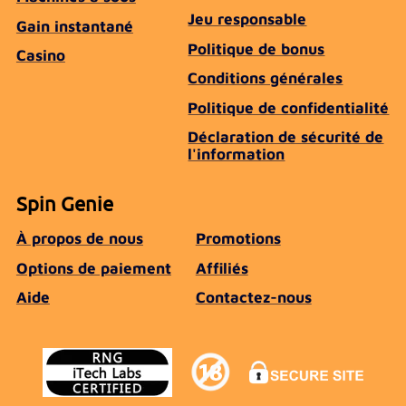
Jeu responsable
Gain instantané
Politique de bonus
Casino
Conditions générales
Politique de confidentialité
Déclaration de sécurité de
l'information
Spin Genie
À propos de nous
Promotions
Options de paiement
Affiliés
Aide
Contactez-nous