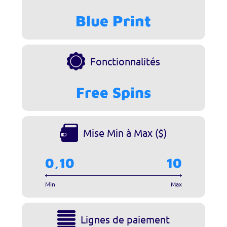
Blue Print
Fonctionnalités
Free Spins
Mise Min à Max ($)
0,10
10
Min
Max
Lignes de paiement