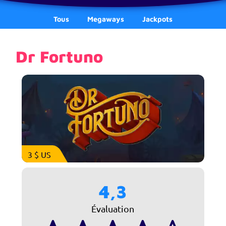
Tous
Megaways
Jackpots
Dr Fortuno
3 $ US
4,3
Évaluation