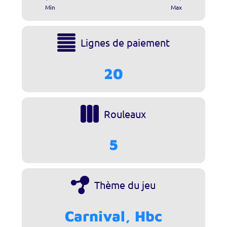
Min
Max
Lignes de paiement
20
Rouleaux
5
Thème du jeu
Carnival, Hbc