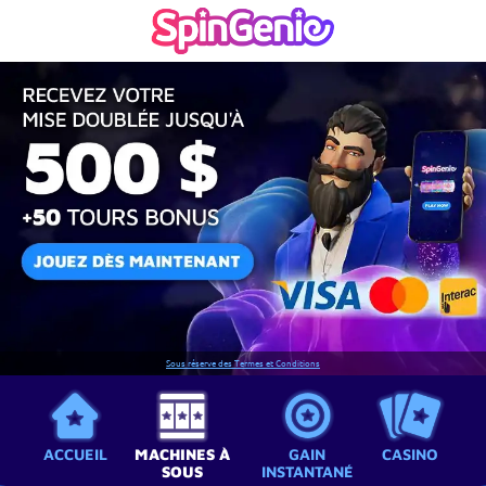
Sous réserve des Termes et Conditions
ACCUEIL
MACHINES À
GAIN
CASINO
SOUS
INSTANTANÉ