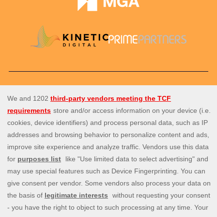
Spin Genie est le meilleur site pour profiter
de tous les jeux
de machines à sous
, de casino ainsi que ceux à gains
instantanés. Profitez de notre formidable sélection de plus
de 1 500 jeux de casino conçus par les meilleurs
développeurs de logiciels de machines à sous, et d'une
parfaite expérience
de live casino sur des jeux
comme
le
blackjack
,
la roulette
et le baccara. Nos promotions
quotidiennes apportent une touche supplémentaire, avec
des offres exclusives telles que des free spins sur dépôt, des
bonus de tours de casino et bien plus encore. Inscrivez-vous
chez nous dès aujourd'hui et commencez à jouer !