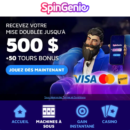
Sous réserve des Termes et Conditions
ACCUEIL
MACHINES À
GAIN
CASINO
SOUS
INSTANTANÉ