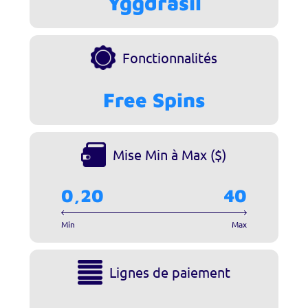
Yggdrasil
Fonctionnalités
Free Spins
Mise Min à Max ($)
0,20
40
Min
Max
Lignes de paiement