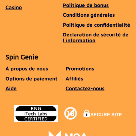
Politique de bonus
Casino
Conditions générales
Politique de confidentialité
Déclaration de sécurité de
l'information
Spin Genie
À propos de nous
Promotions
Options de paiement
Affiliés
Aide
Contactez-nous