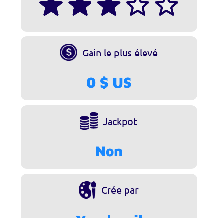
Gain le plus élevé
0 $ US
Jackpot
Non
Crée par