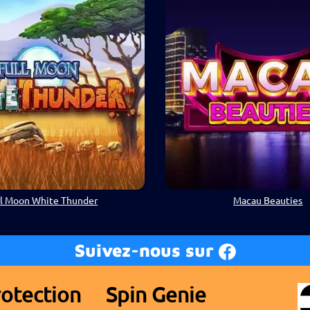
ll Moon White Thunder
Macau Beauties
Suivez-nous sur
rotection
Spin Genie