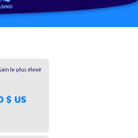
ASINO
Gain le plus élevé
0 $ US