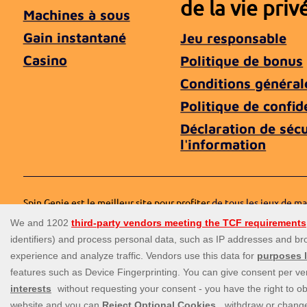
de la vie priv
Machines à sous
Gain instantané
Jeu responsable
Casino
Politique de bonus
Conditions général
Politique de confid
Déclaration de sécu
l'information
Spin Genie est le meilleur site pour profiter
de tous les jeux de ma
par les meilleurs développeurs de logiciels de machines à sous, e
apportent une touche supplémentaire, avec des offres exclusives te
commencez à jouer !