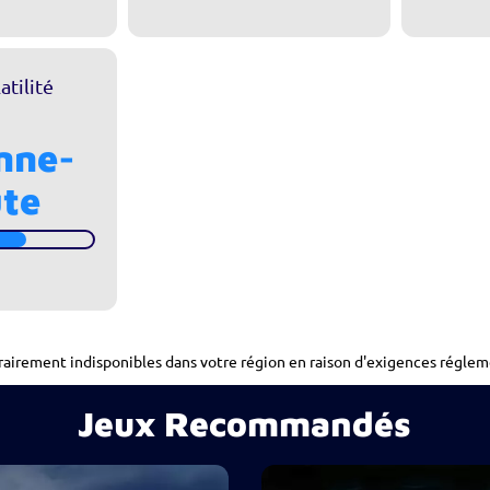
atilité
nne-
te
irement indisponibles dans votre région en raison d'exigences régleme
Jeux Recommandés