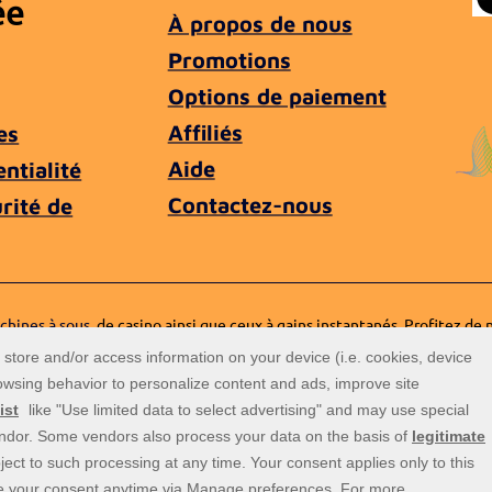
ée
À propos de nous
Promotions
Options de paiement
Affiliés
es
Aide
entialité
Contactez-nous
rité de
chines à sous
, de casino ainsi que ceux à gains instantanés. Profitez de
t d'une parfaite expérience
de live casino sur des jeux
comme
le blackjac
lles que des free spins sur dépôt, des bonus de tours de casino et bien