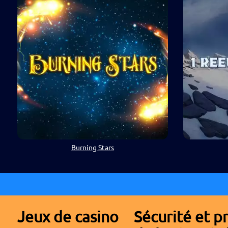
Burning Stars
Jeux de casino
Sécurité et p