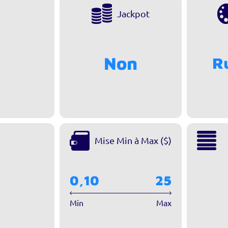
Jackpot
Non
R
Mise Min à Max ($)
0,10
25
Min
Max