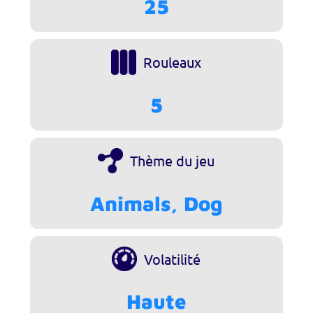
25
Rouleaux
5
Thème du jeu
Animals, Dog
Volatilité
Haute