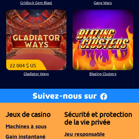
Gridlock Gem Blast
Gang Wars
22 004 $ US
Gladiator Ways
Blazing Clusters
Suivez-nous sur
Jeux de casino
Sécurité et protection
de la vie privée
Machines à sous
Jeu responsable
Gain instantané