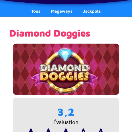
Tous
Megaways
Jackpots
Diamond Doggies
3,2
Évaluation