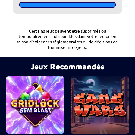
Certains jeux peuvent être supprimés ou
temporairement indisponibles dans votre région en
raison d'exigences réglementaires ou de décisions de
fournisseurs de jeux.
Jeux Recommandés