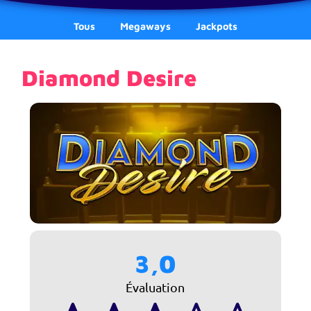
Tous
Megaways
Jackpots
Diamond Desire
3,0
Évaluation