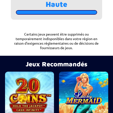
Haute
Certains jeux peuvent être supprimés ou
temporairement indisponibles dans votre région en
raison d'exigences réglementaires ou de décisions de
fournisseurs de jeux.
Jeux Recommandés