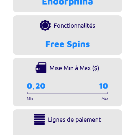
Endorphina
Fonctionnalités
Free Spins
Mise Min à Max ($)
0,20
10
Min
Max
Lignes de paiement