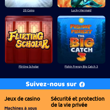
20 Coins
Lucky Mermaid
Flirting Scholar
Fishin Frenzy Big Catch 3
Suivez-nous sur
Jeux de casino
Sécurité et protection
de la vie privée
Machines à sous