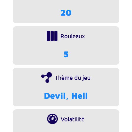
20
Rouleaux
5
Thème du jeu
Devil, Hell
Volatilité