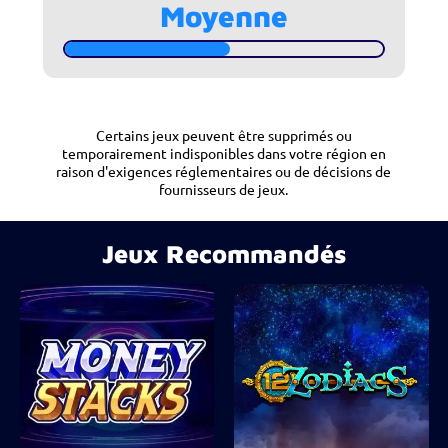
Moyenne
Certains jeux peuvent être supprimés ou
temporairement indisponibles dans votre région en
raison d'exigences réglementaires ou de décisions de
fournisseurs de jeux.
Jeux Recommandés