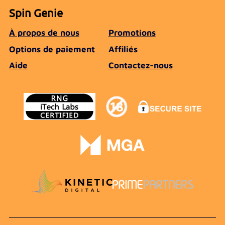
Spin Genie
À propos de nous
Promotions
Options de paiement
Affiliés
Aide
Contactez-nous