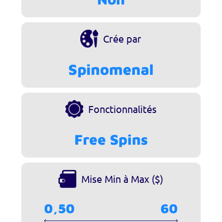
Crée par
Spinomenal
Fonctionnalités
Free Spins
Mise Min à Max ($)
0,50
60