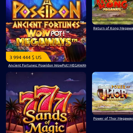
Return of Kong Megawa
3 994 444 $ US
Ancient Fortunes: Poseidon WowPot! MEGAWAYS
Power of Thor Megaway