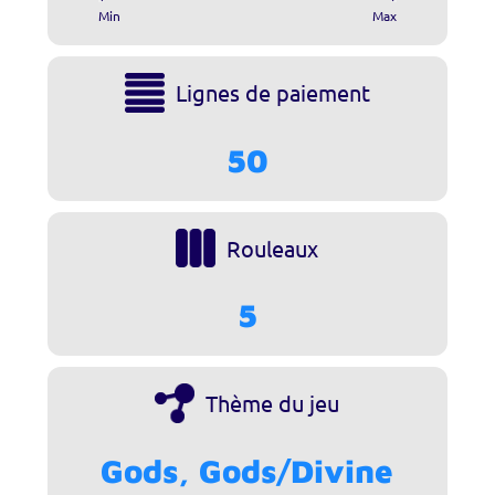
Min
Max
Lignes de paiement
50
Rouleaux
5
Thème du jeu
Gods, Gods/Divine