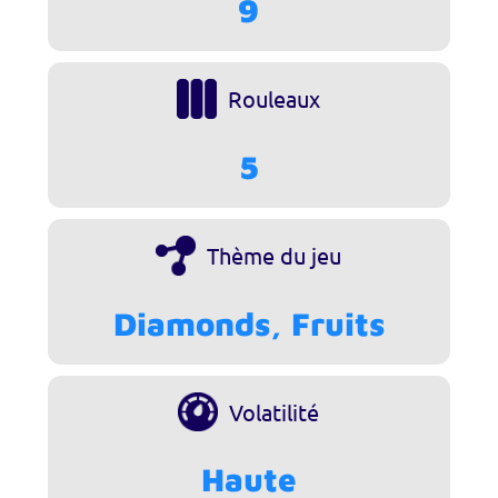
9
Rouleaux
5
Thème du jeu
Diamonds, Fruits
Volatilité
Haute