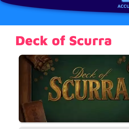
ACCU
Deck of Scurra