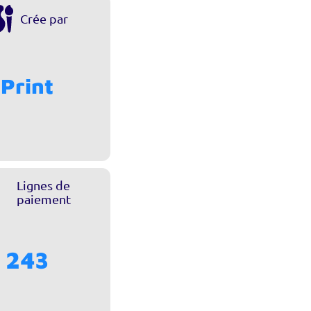
Crée par
Print
Lignes de
paiement
243