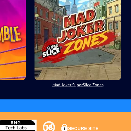
Mad Joker SuperSlice Zones