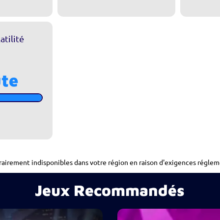
atilité
te
irement indisponibles dans votre région en raison d'exigences régleme
Jeux Recommandés