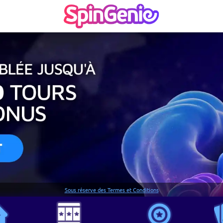
Sous réserve des Termes et Conditions