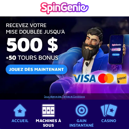
Sous réserve des Termes et Conditions
ACCUEIL
MACHINES À
GAIN
CASINO
SOUS
INSTANTANÉ