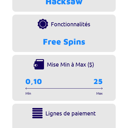
Hacksaw
Fonctionnalités
Free Spins
Mise Min à Max ($)
0,10
25
Min
Max
Lignes de paiement