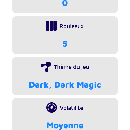
0
Rouleaux
5
Thème du jeu
Dark, Dark Magic
Volatilité
Moyenne