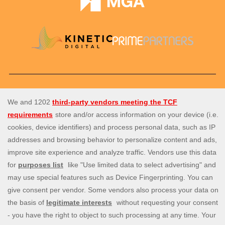
Spin Genie est le meilleur site pour profiter
de tous les jeux
de machines à sous
, de casino ainsi que ceux à gains
instantanés. Profitez de notre formidable sélection de plus
de 1 500 jeux de casino conçus par les meilleurs
développeurs de logiciels de machines à sous, et d'une
parfaite expérience
de live casino sur des jeux
comme
le
blackjack
,
la roulette
et le baccara. Nos promotions
quotidiennes apportent une touche supplémentaire, avec
des offres exclusives telles que des free spins sur dépôt, des
bonus de tours de casino et bien plus encore. Inscrivez-vous
chez nous dès aujourd'hui et commencez à jouer !