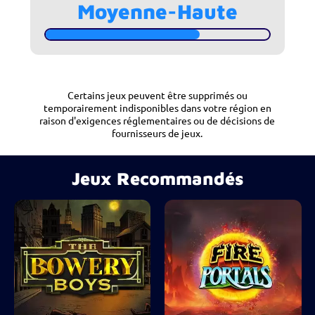
Moyenne-Haute
Certains jeux peuvent être supprimés ou
temporairement indisponibles dans votre région en
raison d'exigences réglementaires ou de décisions de
fournisseurs de jeux.
Jeux Recommandés