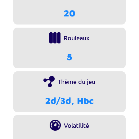
20
Rouleaux
5
Thème du jeu
2d/3d, Hbc
Volatilité