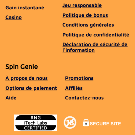
Jeu responsable
Gain instantané
Politique de bonus
Casino
Conditions générales
Politique de confidentialité
Déclaration de sécurité de
l'information
Spin Genie
À propos de nous
Promotions
Options de paiement
Affiliés
Aide
Contactez-nous