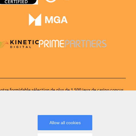
 notre formidable sélection de plus de 1 500 jeux de casino conçus
k
,
la roulette
et le baccara. Nos promotions quotidiennes
 plus encore. Inscrivez-vous chez nous dès aujourd'hui et