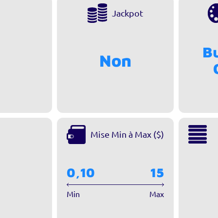
Jackpot
Bu
Non
Mise Min à Max ($)
0,10
15
Min
Max