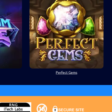
Perfect Gems