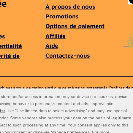
ée
À propos de nous
Promotions
Options de paiement
Affiliés
es
Aide
entialité
Contactez-nous
rité de
chines à sous
, de casino ainsi que ceux à gains instantanés. Profitez de
t d'une parfaite expérience
de live casino sur des jeux
comme
le blackjac
lles que des free spins sur dépôt, des bonus de tours de casino et bien