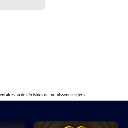
ntaires ou de décisions de fournisseurs de jeux.