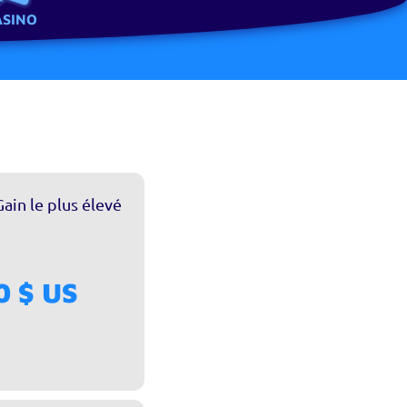
ASINO
Gain le plus élevé
0 $ US