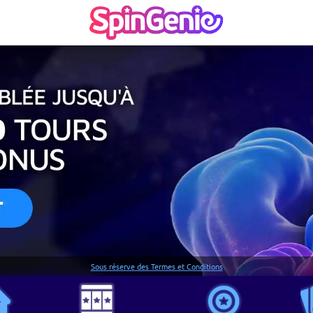
Sous réserve des Termes et Conditions