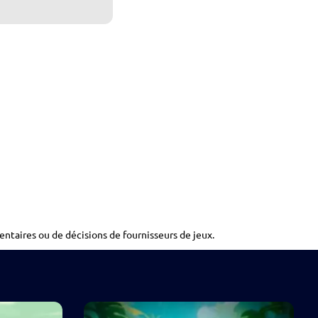
ntaires ou de décisions de fournisseurs de jeux.