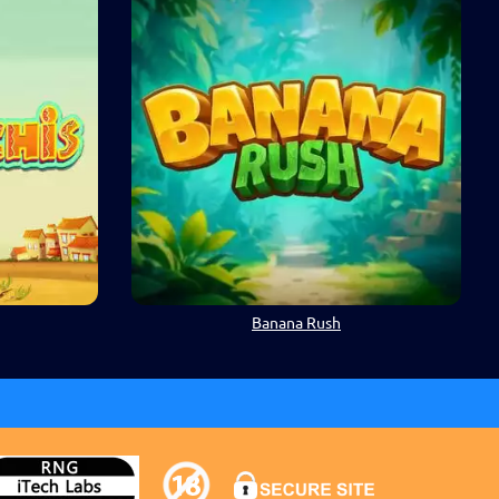
Banana Rush