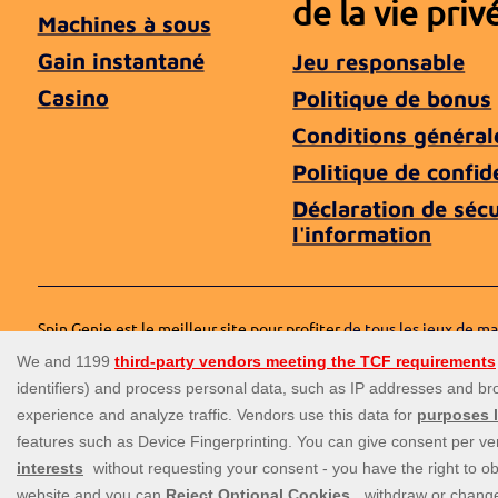
de la vie priv
Machines à sous
Gain instantané
Jeu responsable
Casino
Politique de bonus
Conditions général
Politique de confid
Déclaration de sécu
l'information
Spin Genie est le meilleur site pour profiter
de tous les jeux de ma
par les meilleurs développeurs de logiciels de machines à sous, e
apportent une touche supplémentaire, avec des offres exclusives te
commencez à jouer !