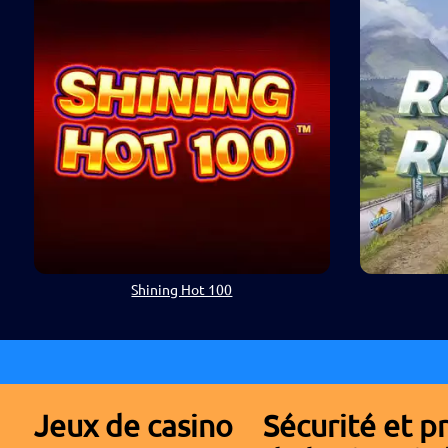
Shining Hot 100
Jeux de casino
Sécurité et p