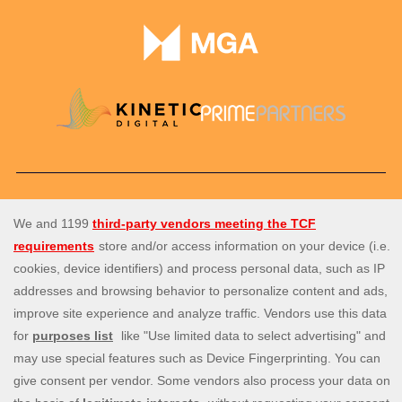
Spin Genie est le meilleur site pour profiter
de tous les jeux
de machines à sous
, de casino ainsi que ceux à gains
instantanés. Profitez de notre formidable sélection de plus
de 1 500 jeux de casino conçus par les meilleurs
développeurs de logiciels de machines à sous, et d'une
parfaite expérience
de live casino sur des jeux
comme
le
blackjack
,
la roulette
et le baccara. Nos promotions
quotidiennes apportent une touche supplémentaire, avec
des offres exclusives telles que des free spins sur dépôt, des
bonus de tours de casino et bien plus encore. Inscrivez-vous
chez nous dès aujourd'hui et commencez à jouer !