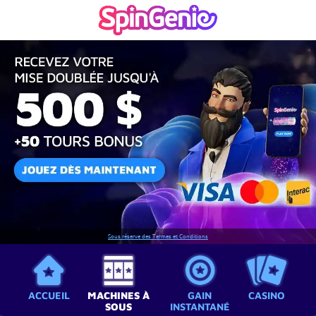
Sous réserve des Termes et Conditions
ACCUEIL
MACHINES À
GAIN
CASINO
SOUS
INSTANTANÉ