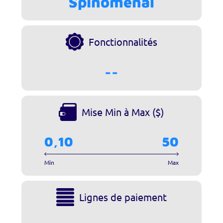
Spinomenal
Fonctionnalités
--
Mise Min à Max ($)
0,10
50
Min
Max
Lignes de paiement