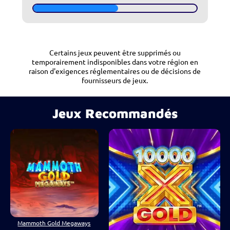
Certains jeux peuvent être supprimés ou
temporairement indisponibles dans votre région en
raison d'exigences réglementaires ou de décisions de
fournisseurs de jeux.
Jeux Recommandés
Mammoth Gold Megaways