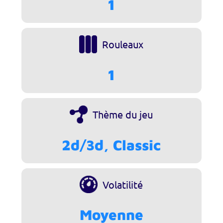
1
Rouleaux
1
Thème du jeu
2d/3d, Classic
Volatilité
Moyenne