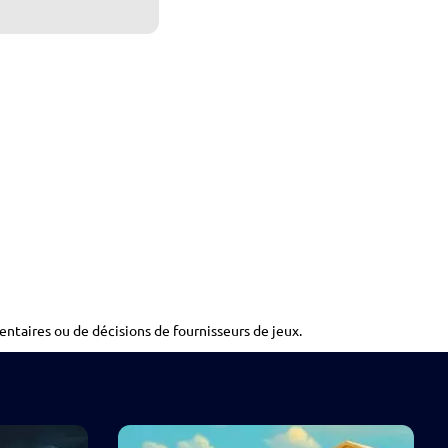
ntaires ou de décisions de fournisseurs de jeux.