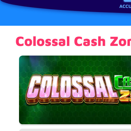
ACCU
Colossal Cash Zo