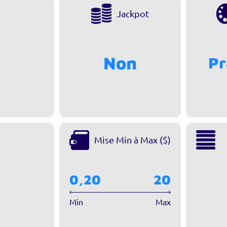
Jackpot
Non
Pr
Mise Min à Max ($)
0,20
20
Min
Max