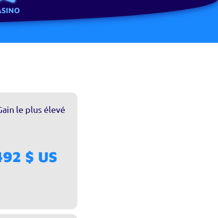
ASINO
Gain le plus élevé
492 $ US