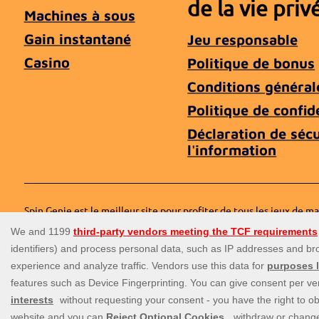
de la vie priv
Machines à sous
Gain instantané
Jeu responsable
Casino
Politique de bonus
Conditions général
Politique de confid
Déclaration de sécu
l'information
Spin Genie est le meilleur site pour profiter
de tous les jeux de ma
par les meilleurs développeurs de logiciels de machines à sous, e
apportent une touche supplémentaire, avec des offres exclusives te
commencez à jouer !