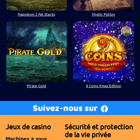
Napoleon 2 Fat Stacks
Mystic Potion
Pirate Gold
9 Coins Xmas Edition
Suivez-nous sur
Jeux de casino
Sécurité et protection
de la vie privée
Machines à sous