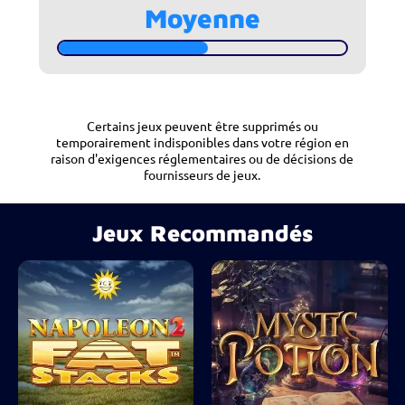
Moyenne
Certains jeux peuvent être supprimés ou
temporairement indisponibles dans votre région en
raison d'exigences réglementaires ou de décisions de
fournisseurs de jeux.
Jeux Recommandés