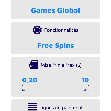
Games Global
Fonctionnalités
Free Spins
Mise Min à Max ($)
0,20
10
Min
Max
Lignes de paiement