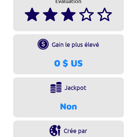
Évaluation
Gain le plus élevé
0 $ US
Jackpot
Non
Crée par