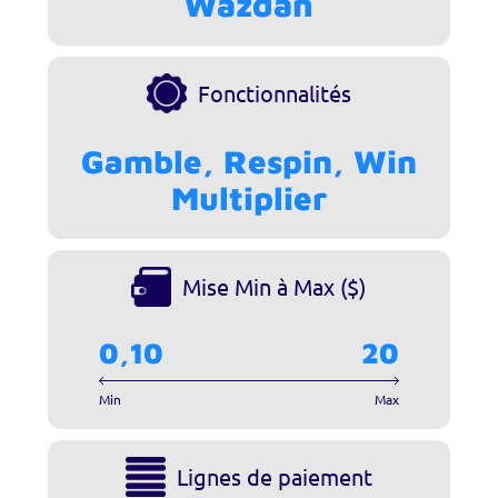
Wazdan
Fonctionnalités
Gamble, Respin, Win
Multiplier
Mise Min à Max ($)
0,10
20
Min
Max
Lignes de paiement