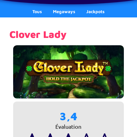
Tous
Megaways
Jackpots
Clover Lady
3,4
Évaluation