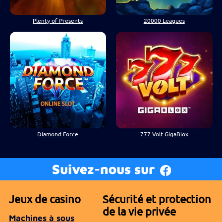
Plenty of Presents
20000 Leagues
Diamond Force
777 Volt GigaBlox
Suivez-nous sur
Jeux de casino
Sécurité et protection
de la vie privée
Machines à sous