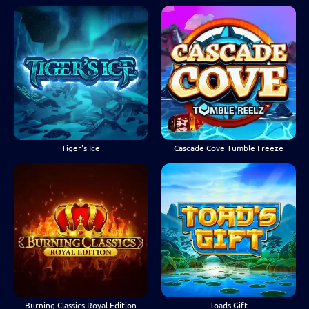
Tiger's Ice
Cascade Cove Tumble Freeze
Burning Classics Royal Edition
Toads Gift