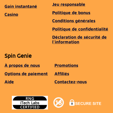
Jeu responsable
Gain instantané
Politique de bonus
Casino
Conditions générales
Politique de confidentialité
Déclaration de sécurité de
l'information
Spin Genie
À propos de nous
Promotions
Options de paiement
Affiliés
Aide
Contactez-nous