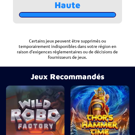
Haute
Certains jeux peuvent être supprimés ou
temporairement indisponibles dans votre région en
raison d'exigences réglementaires ou de décisions de
fournisseurs de jeux.
Jeux Recommandés