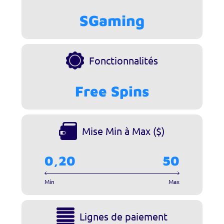
SGaming
Fonctionnalités
Free Spins
Mise Min à Max ($)
0,20
50
Min
Max
Lignes de paiement