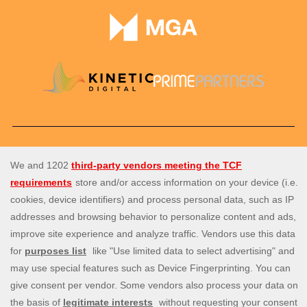
Spin Genie est le meilleur site pour profiter
de tous les jeux
de machines à sous
, de casino ainsi que ceux à gains
instantanés. Profitez de notre formidable sélection de plus
de 1 500 jeux de casino conçus par les meilleurs
développeurs de logiciels de machines à sous, et d'une
parfaite expérience
de live casino sur des jeux
comme
le
blackjack
,
la roulette
et le baccara. Nos promotions
quotidiennes apportent une touche supplémentaire, avec
des offres exclusives telles que des free spins sur dépôt, des
bonus de tours de casino et bien plus encore. Inscrivez-vous
chez nous dès aujourd'hui et commencez à jouer !