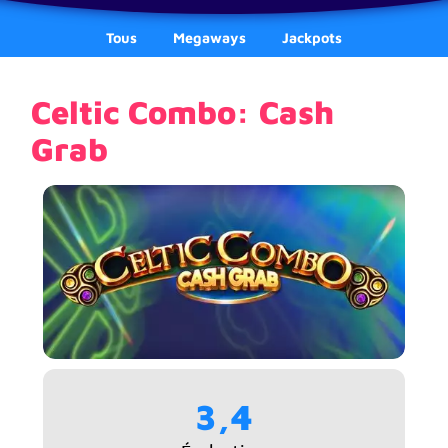
Tous
Megaways
Jackpots
Celtic Combo: Cash
Grab
3,4