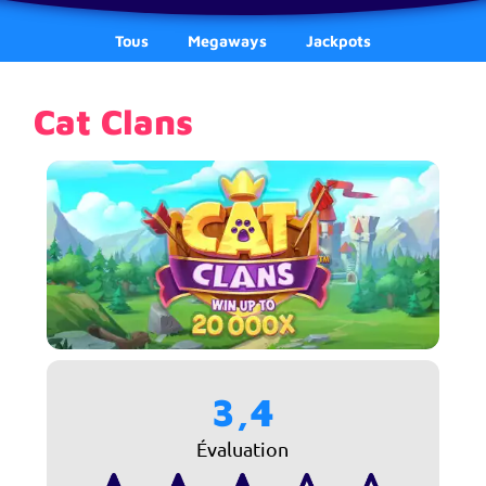
Tous
Megaways
Jackpots
Cat Clans
3,4
Évaluation