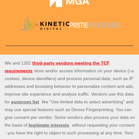
Spin Genie est le meilleur site pour profiter
de tous les jeux
de machines à sous
, de casino ainsi que ceux à gains
instantanés. Profitez de notre formidable sélection de plus
de 1 500 jeux de casino conçus par les meilleurs
développeurs de logiciels de machines à sous, et d'une
parfaite expérience
de live casino sur des jeux
comme
le
blackjack
,
la roulette
et le baccara. Nos promotions
quotidiennes apportent une touche supplémentaire, avec
des offres exclusives telles que des free spins sur dépôt, des
bonus de tours de casino et bien plus encore. Inscrivez-vous
chez nous dès aujourd'hui et commencez à jouer !