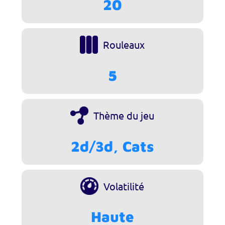
20
Rouleaux
5
Thème du jeu
2d/3d, Cats
Volatilité
Haute