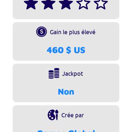
Gain le plus élevé
460 $ US
Jackpot
Non
Crée par