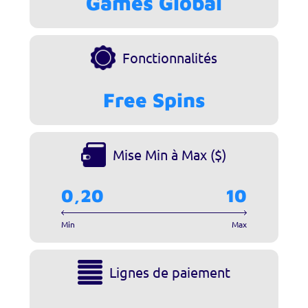
Games Global
Fonctionnalités
Free Spins
Mise Min à Max ($)
0,20
10
Min
Max
Lignes de paiement