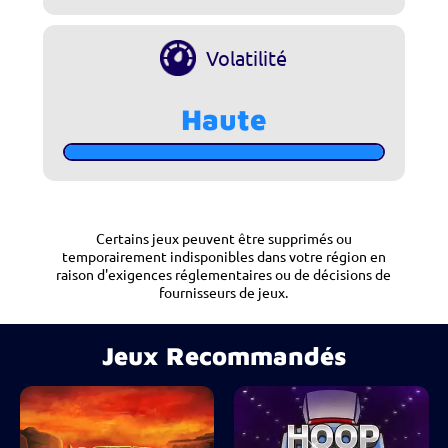
Volatilité
Haute
Certains jeux peuvent être supprimés ou
temporairement indisponibles dans votre région en
raison d'exigences réglementaires ou de décisions de
fournisseurs de jeux.
Jeux Recommandés