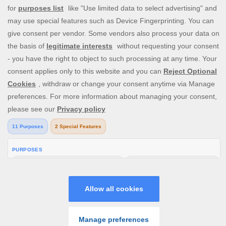
quotidiennes apportent une touche supplémentaire, avec
des offres exclusives telles que des free spins sur dépôt, des
bonus de tours de casino et bien plus encore. Inscrivez-vous
chez nous dès aujourd'hui et commencez à jouer !
V: 2.16.1 All rights reserved. January 2025