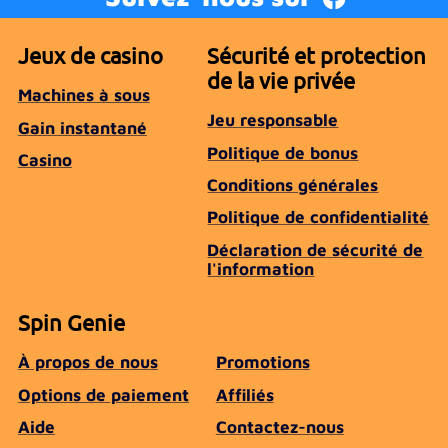
Jeux de casino
Sécurité et protection
de la vie privée
Machines à sous
Jeu responsable
Gain instantané
Politique de bonus
Casino
Conditions générales
Politique de confidentialité
Déclaration de sécurité de
l'information
Spin Genie
À propos de nous
Promotions
Options de paiement
Affiliés
Aide
Contactez-nous