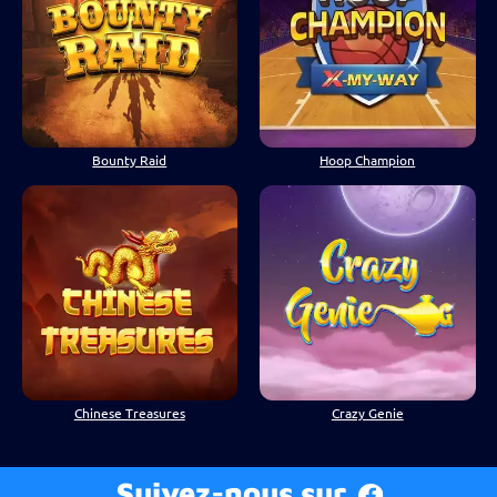
Bounty Raid
Hoop Champion
Chinese Treasures
Crazy Genie
Suivez-nous sur