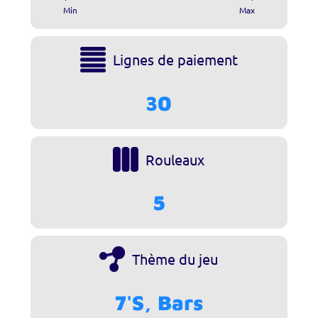
Min
Max
Lignes de paiement
30
Rouleaux
5
Thème du jeu
7'S, Bars