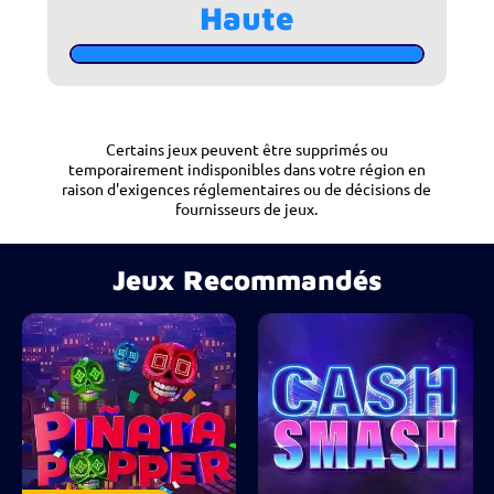
Haute
Certains jeux peuvent être supprimés ou
temporairement indisponibles dans votre région en
raison d'exigences réglementaires ou de décisions de
fournisseurs de jeux.
Jeux Recommandés