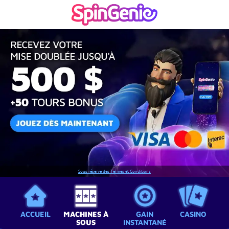
Sous réserve des Termes et Conditions
ACCUEIL
MACHINES À
GAIN
CASINO
SOUS
INSTANTANÉ