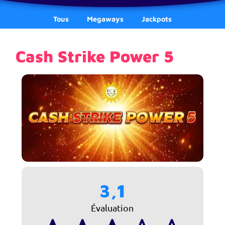
Tous
Megaways
Jackpots
Cash Strike Power 5
3,1
Évaluation