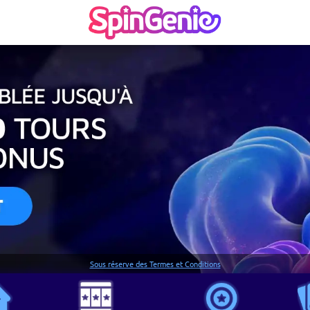
Sous réserve des Termes et Conditions