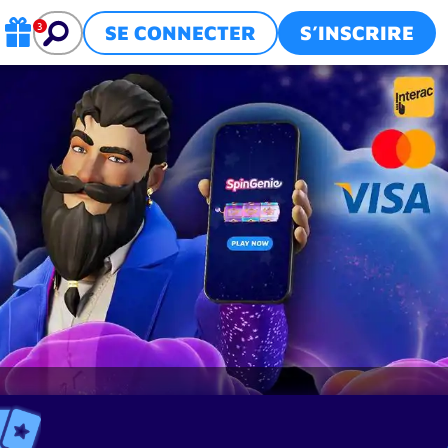
SE CONNECTER
S’INSCRIRE