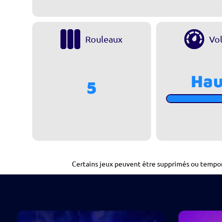
Rouleaux
Vol
Hau
5
Certains jeux peuvent être supprimés ou tempora