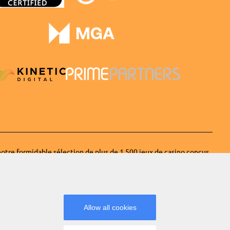
 notre formidable sélection de plus de 1 500 jeux de casino conçus
k
,
la roulette
et le baccara. Nos promotions quotidiennes
 plus encore. Inscrivez-vous chez nous dès aujourd'hui et