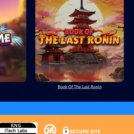
Book Of The Last Ronin