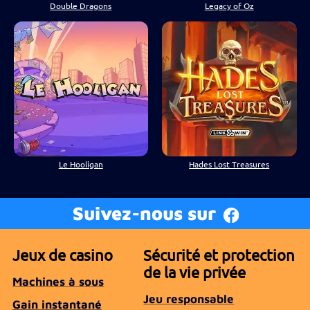
Double Dragons
Legacy of Oz
Le Hooligan
Hades Lost Treasures
Suivez-nous sur
Jeux de casino
Sécurité et protection
de la vie privée
Machines à sous
Jeu responsable
Gain instantané