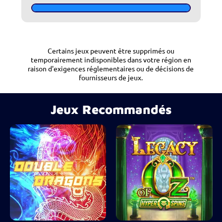
Certains jeux peuvent être supprimés ou
temporairement indisponibles dans votre région en
raison d'exigences réglementaires ou de décisions de
fournisseurs de jeux.
Jeux Recommandés