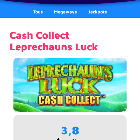
Tous
Megaways
Jackpots
Cash Collect
Leprechauns Luck
3,8