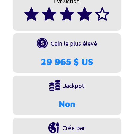
Évaluation
Gain le plus élevé
29 965 $ US
Jackpot
Non
Crée par