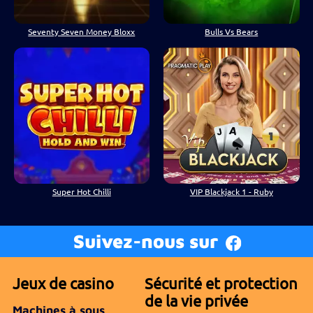
Seventy Seven Money Bloxx
Bulls Vs Bears
Super Hot Chilli
VIP Blackjack 1 - Ruby
Suivez-nous sur
Jeux de casino
Sécurité et protection
de la vie privée
Machines à sous