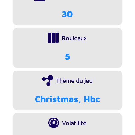
30
Rouleaux
5
Thème du jeu
Christmas, Hbc
Volatilité