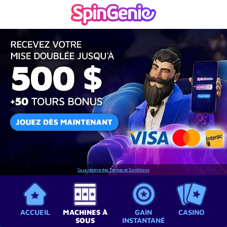
Sous réserve des Termes et Conditions
ACCUEIL
MACHINES À
GAIN
CASINO
SOUS
INSTANTANÉ