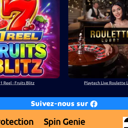
1 Reel - Fruits Blitz
Playtech Live Roulette 
Suivez-nous sur
rotection
Spin Genie