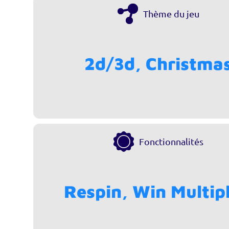
Thème du jeu
2d/3d, Christma
Fonctionnalités
Respin, Win Multipl