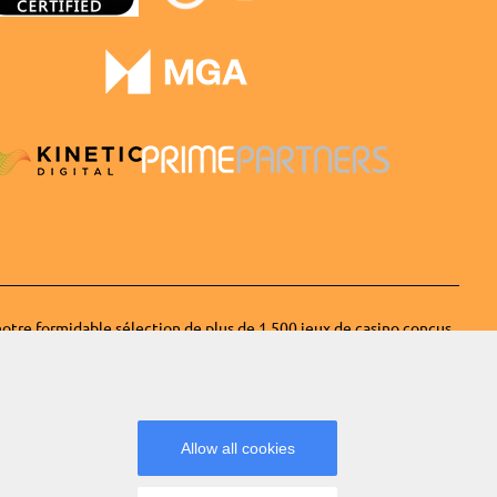
 notre formidable sélection de plus de 1 500 jeux de casino conçus
k
,
la roulette
et le baccara. Nos promotions quotidiennes
 plus encore. Inscrivez-vous chez nous dès aujourd'hui et