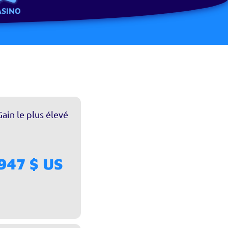
ASINO
Gain le plus élevé
947 $ US