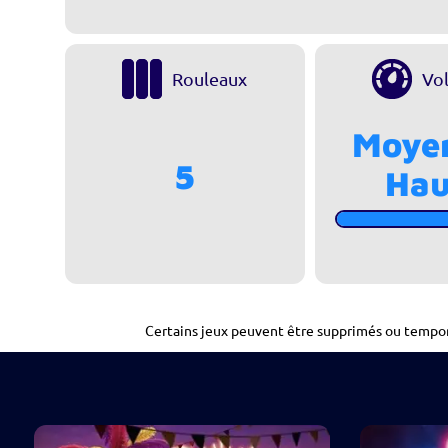
Rouleaux
Vol
Moye
5
Hau
Certains jeux peuvent être supprimés ou tempora