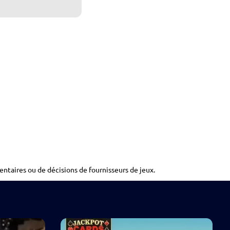
ntaires ou de décisions de fournisseurs de jeux.