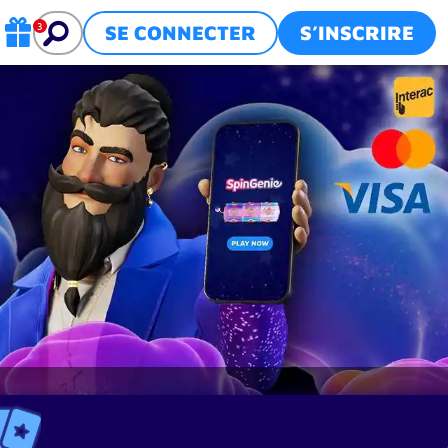
SE CONNECTER
S’INSCRIRE