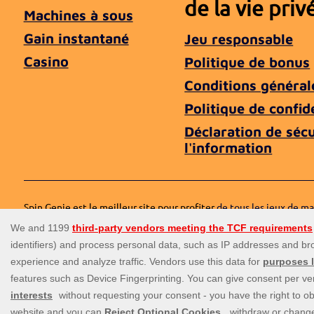
de la vie priv
Machines à sous
Gain instantané
Jeu responsable
Casino
Politique de bonus
Conditions général
Politique de confid
Déclaration de sécu
l'information
Spin Genie est le meilleur site pour profiter
de tous les jeux de ma
par les meilleurs développeurs de logiciels de machines à sous, e
apportent une touche supplémentaire, avec des offres exclusives te
commencez à jouer !