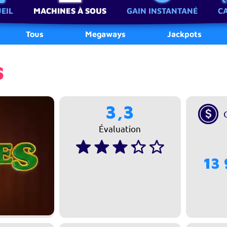
EIL
MACHINES À SOUS
GAIN INSTANTANÉ
C
Tous
Megaways
Jackpots
s
3,3
Évaluation
13 