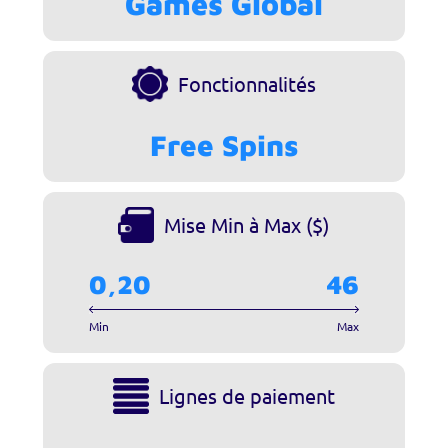
Games Global
Fonctionnalités
Free Spins
Mise Min à Max ($)
0,20
46
Min
Max
Lignes de paiement