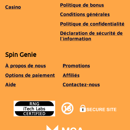
Politique de bonus
Casino
Conditions générales
Politique de confidentialité
Déclaration de sécurité de
l'information
Spin Genie
À propos de nous
Promotions
Options de paiement
Affiliés
Aide
Contactez-nous