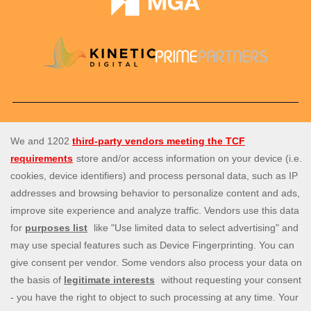
Spin Genie est le meilleur site pour profiter
de tous les jeux
de machines à sous
, de casino ainsi que ceux à gains
instantanés. Profitez de notre formidable sélection de plus
de 1 500 jeux de casino conçus par les meilleurs
développeurs de logiciels de machines à sous, et d'une
parfaite expérience
de live casino sur des jeux
comme
le
blackjack
,
la roulette
et le baccara. Nos promotions
quotidiennes apportent une touche supplémentaire, avec
des offres exclusives telles que des free spins sur dépôt, des
bonus de tours de casino et bien plus encore. Inscrivez-vous
chez nous dès aujourd'hui et commencez à jouer !