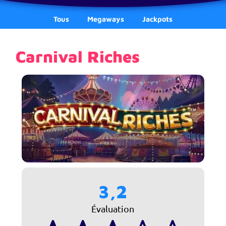
Tous
Megaways
Jackpots
Carnival Riches
3,2
Évaluation