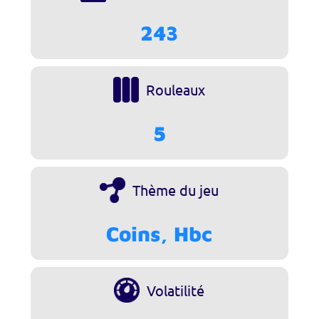
243
Rouleaux
5
Thème du jeu
Coins, Hbc
Volatilité