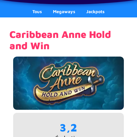
Tous
Megaways
Jackpots
Caribbean Anne Hold
and Win
3,2