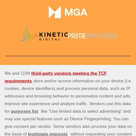
Spin Genie est le meilleur site pour profiter
de tous les jeux
de machines à sous
, de casino ainsi que ceux à gains
instantanés. Profitez de notre formidable sélection de plus
de 1 500 jeux de casino conçus par les meilleurs
développeurs de logiciels de machines à sous, et d'une
parfaite expérience
de live casino sur des jeux
comme
le
blackjack
,
la roulette
et le baccara. Nos promotions
quotidiennes apportent une touche supplémentaire, avec
des offres exclusives telles que des free spins sur dépôt, des
bonus de tours de casino et bien plus encore. Inscrivez-vous
chez nous dès aujourd'hui et commencez à jouer !