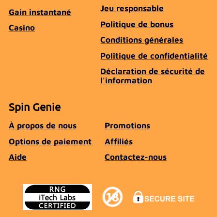
Jeu responsable
Gain instantané
Politique de bonus
Casino
Conditions générales
Politique de confidentialité
Déclaration de sécurité de
l'information
Spin Genie
À propos de nous
Promotions
Options de paiement
Affiliés
Aide
Contactez-nous