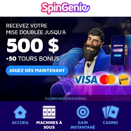
Sous réserve des Termes et Conditions
ACCUEIL
MACHINES À
GAIN
CASINO
SOUS
INSTANTANÉ