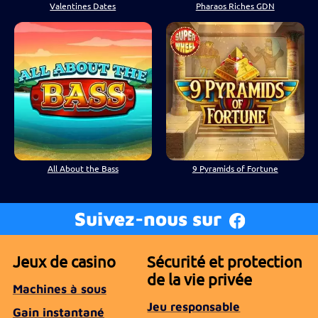
Valentines Dates
Pharaos Riches GDN
All About the Bass
9 Pyramids of Fortune
Suivez-nous sur
Jeux de casino
Sécurité et protection
de la vie privée
Machines à sous
Jeu responsable
Gain instantané