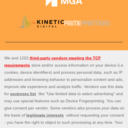
Spin Genie est le meilleur site pour profiter
de tous les jeux
de machines à sous
, de casino ainsi que ceux à gains
instantanés. Profitez de notre formidable sélection de plus
de 1 500 jeux de casino conçus par les meilleurs
développeurs de logiciels de machines à sous, et d'une
parfaite expérience
de live casino sur des jeux
comme
le
blackjack
,
la roulette
et le baccara. Nos promotions
quotidiennes apportent une touche supplémentaire, avec
des offres exclusives telles que des free spins sur dépôt, des
bonus de tours de casino et bien plus encore. Inscrivez-vous
chez nous dès aujourd'hui et commencez à jouer !