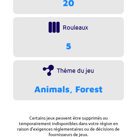
20
Rouleaux
5
Thème du jeu
Animals, Forest
Certains jeux peuvent être supprimés ou
temporairement indisponibles dans votre région en
raison d'exigences réglementaires ou de décisions de
fournisseurs de jeux.