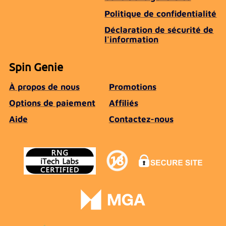
Politique de confidentialité
Déclaration de sécurité de
l'information
Spin Genie
À propos de nous
Promotions
Options de paiement
Affiliés
Aide
Contactez-nous