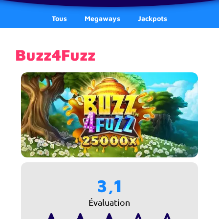
Tous
Megaways
Jackpots
Buzz4Fuzz
3,1
Évaluation