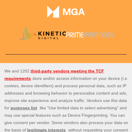
Spin Genie est le meilleur site pour profiter
de tous les jeux
de machines à sous
, de casino ainsi que ceux à gains
instantanés. Profitez de notre formidable sélection de plus
de 1 500 jeux de casino conçus par les meilleurs
développeurs de logiciels de machines à sous, et d'une
parfaite expérience
de live casino sur des jeux
comme
le
blackjack
,
la roulette
et le baccara. Nos promotions
quotidiennes apportent une touche supplémentaire, avec
des offres exclusives telles que des free spins sur dépôt, des
bonus de tours de casino et bien plus encore. Inscrivez-vous
chez nous dès aujourd'hui et commencez à jouer !