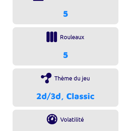
5
Rouleaux
5
Thème du jeu
2d/3d, Classic
Volatilité