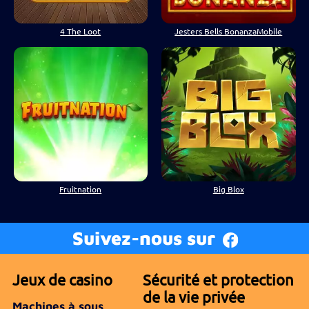
4 The Loot
Jesters Bells BonanzaMobile
Fruitnation
Big Blox
Suivez-nous sur
Jeux de casino
Sécurité et protection
de la vie privée
Machines à sous