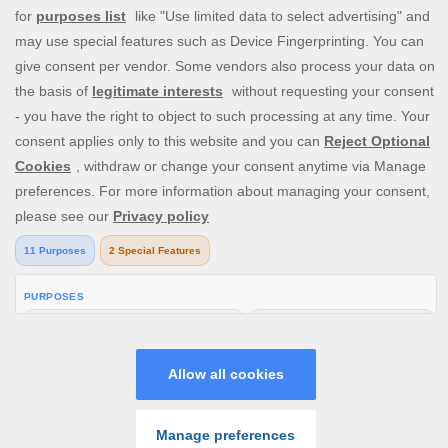
quotidiennes apportent une touche supplémentaire, avec
des offres exclusives telles que des free spins sur dépôt, des
bonus de tours de casino et bien plus encore. Inscrivez-vous
chez nous dès aujourd'hui et commencez à jouer !
V: 2.16.1 All rights reserved. January 2025