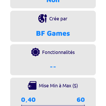
Crée par
BF Games
Fonctionnalités
--
Mise Min à Max ($)
0,40
60