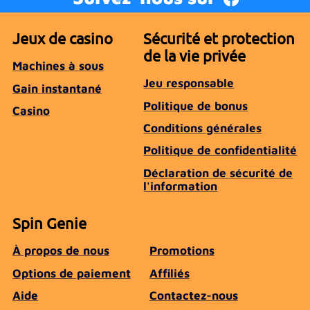
Jeux de casino
Sécurité et protection
de la vie privée
Machines à sous
Jeu responsable
Gain instantané
Politique de bonus
Casino
Conditions générales
Politique de confidentialité
Déclaration de sécurité de
l'information
Spin Genie
À propos de nous
Promotions
Options de paiement
Affiliés
Aide
Contactez-nous