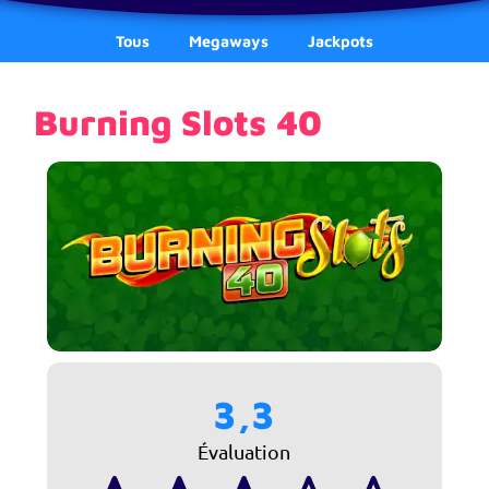
Tous
Megaways
Jackpots
Burning Slots 40
3,3
Évaluation