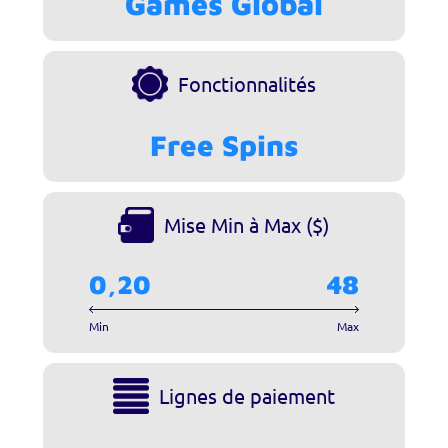
Games Global
Fonctionnalités
Free Spins
Mise Min à Max ($)
0,20
48
Min
Max
Lignes de paiement