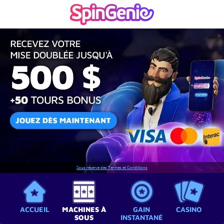
Sous réserve des Termes et Conditions
ACCUEIL
MACHINES À
GAIN
CASINO
SOUS
INSTANTANÉ