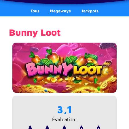
Tous
Megaways
Jackpots
Bunny Loot
3,1
Évaluation