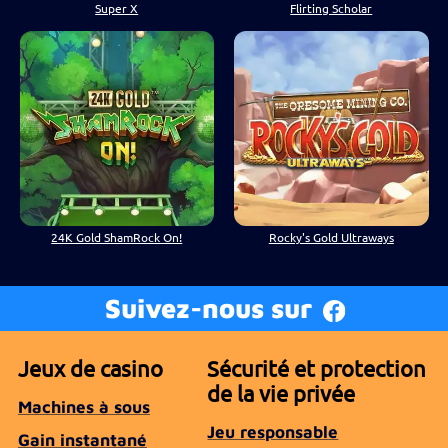
Super X
Flirting Scholar
24K Gold ShamRock On!
Rocky's Gold Ultraways
Suivez-nous sur
Jeux de casino
Sécurité et protection
de la vie privée
Machines à sous
Jeu responsable
Gain instantané