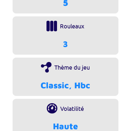
5
Rouleaux
3
Thème du jeu
Classic, Hbc
Volatilité
Haute