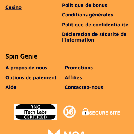
Politique de bonus
Casino
Conditions générales
Politique de confidentialité
Déclaration de sécurité de
l'information
Spin Genie
À propos de nous
Promotions
Options de paiement
Affiliés
Aide
Contactez-nous