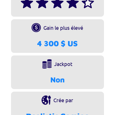
Gain le plus élevé
4 300 $ US
Jackpot
Non
Crée par