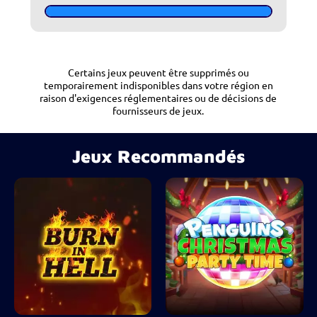
Certains jeux peuvent être supprimés ou
temporairement indisponibles dans votre région en
raison d'exigences réglementaires ou de décisions de
fournisseurs de jeux.
Jeux Recommandés