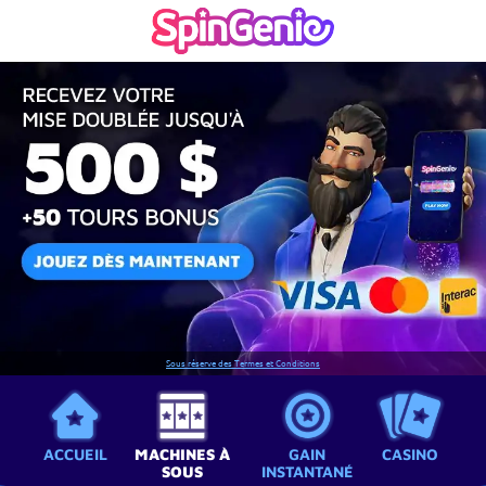
Sous réserve des Termes et Conditions
ACCUEIL
MACHINES À
GAIN
CASINO
SOUS
INSTANTANÉ