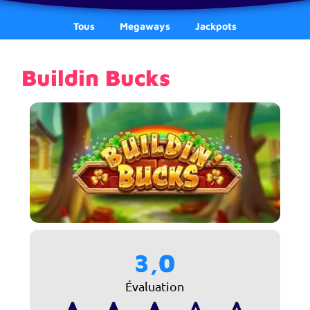
Tous
Megaways
Jackpots
Buildin Bucks
3,0
Évaluation