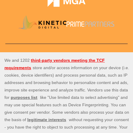
Spin Genie est le meilleur site pour profiter
de tous les jeux
de machines à sous
, de casino ainsi que ceux à gains
instantanés. Profitez de notre formidable sélection de plus
de 1 500 jeux de casino conçus par les meilleurs
développeurs de logiciels de machines à sous, et d'une
parfaite expérience
de live casino sur des jeux
comme
le
blackjack
,
la roulette
et le baccara. Nos promotions
quotidiennes apportent une touche supplémentaire, avec
des offres exclusives telles que des free spins sur dépôt, des
bonus de tours de casino et bien plus encore. Inscrivez-vous
chez nous dès aujourd'hui et commencez à jouer !