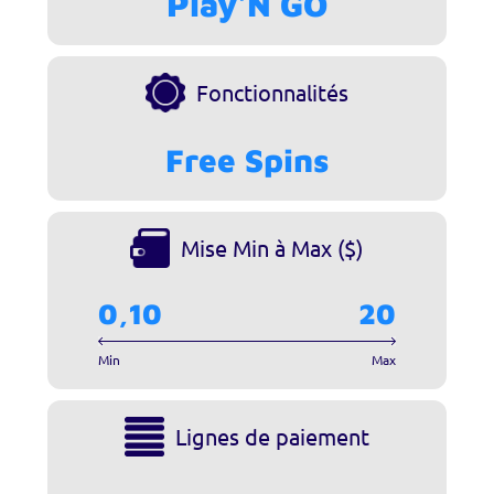
Play'N GO
Fonctionnalités
Free Spins
Mise Min à Max ($)
0,10
20
Min
Max
Lignes de paiement