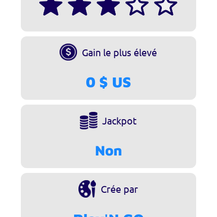
Gain le plus élevé
0 $ US
Jackpot
Non
Crée par