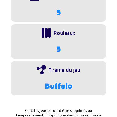
5
Rouleaux
5
Thème du jeu
Buffalo
Certains jeux peuvent être supprimés ou
temporairement indisponibles dans votre région en