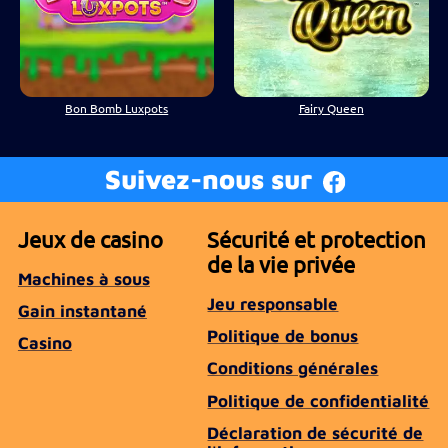
Bon Bomb Luxpots
Fairy Queen
Suivez-nous sur
Jeux de casino
Sécurité et protection
de la vie privée
Machines à sous
Jeu responsable
Gain instantané
Politique de bonus
Casino
Conditions générales
Politique de confidentialité
Déclaration de sécurité de