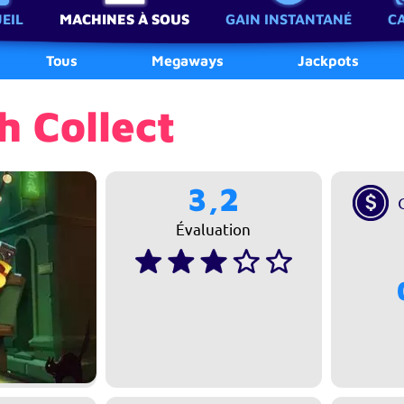
EIL
MACHINES À SOUS
GAIN INSTANTANÉ
C
Tous
Megaways
Jackpots
h Collect
3,2
Évaluation