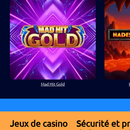
Mad Hit Gold
Jeux de casino
Sécurité et p