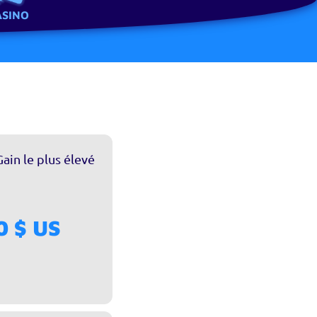
ASINO
Gain le plus élevé
0 $ US