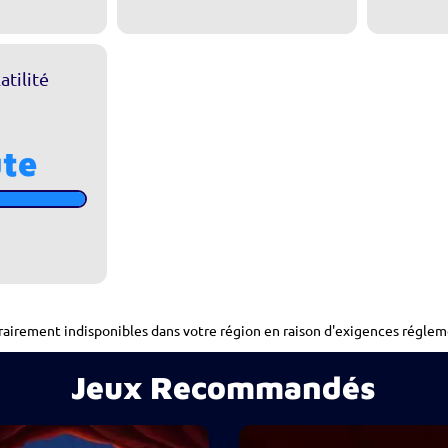
atilité
te
irement indisponibles dans votre région en raison d'exigences régleme
Jeux Recommandés