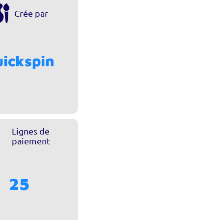
Crée par
ickspin
Lignes de
paiement
25