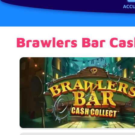
ACCU
Brawlers Bar Cas