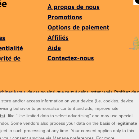
ée
À propos de nous
Promotions
Options de paiement
Affiliés
es
Aide
entialité
Contactez-nous
rité de
chines à sous
, de casino ainsi que ceux à gains instantanés. Profitez de
t d'une parfaite expérience
de live casino sur des jeux
comme
le blackjac
lles que des free spins sur dépôt, des bonus de tours de casino et bien