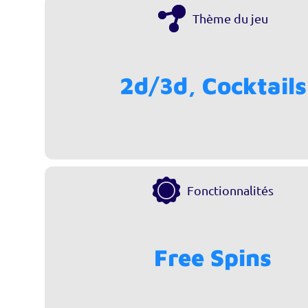
Thème du jeu
2d/3d, Cocktails
Fonctionnalités
Free Spins