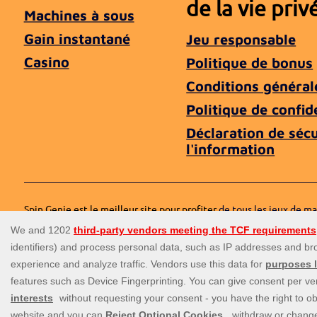
de la vie priv
Machines à sous
Gain instantané
Jeu responsable
Casino
Politique de bonus
Conditions général
Politique de confid
Déclaration de sécu
l'information
Spin Genie est le meilleur site pour profiter
de tous les jeux de ma
par les meilleurs développeurs de logiciels de machines à sous, e
apportent une touche supplémentaire, avec des offres exclusives te
commencez à jouer !