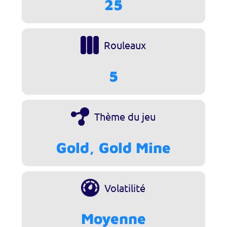
25
Rouleaux
5
Thème du jeu
Gold, Gold Mine
Volatilité
Moyenne