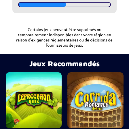
Certains jeux peuvent être supprimés ou
temporairement indisponibles dans votre région en
raison d'exigences réglementaires ou de décisions de
fournisseurs de jeux.
Jeux Recommandés